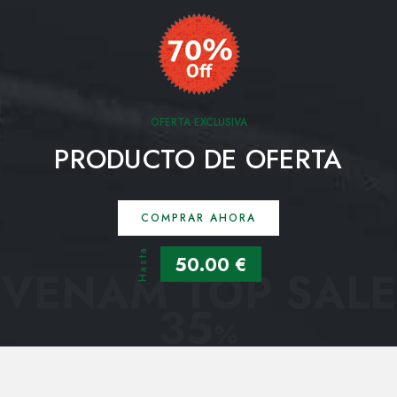
OFERTA EXCLUSIVA
PRODUCTO DE OFERTA
COMPRAR AHORA
Hasta
50.00 €
VENAM TOP SALE
35
%