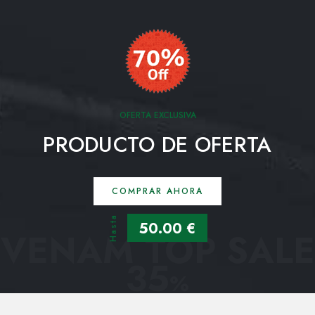
OFERTA EXCLUSIVA
PRODUCTO DE OFERTA
COMPRAR AHORA
Hasta
50.00 €
VENAM TOP SALE
35
%