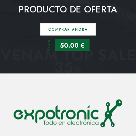
PRODUCTO DE OFERTA
COMPRAR AHORA
Hasta
50.00 €
VENAM TOP SALE
35
%