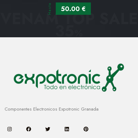
Hasta
50.00 €
VENAM TOP SALE
35
%
Componentes Electronicos Expotronic Granada