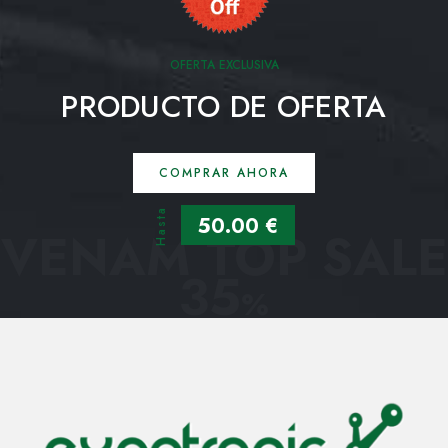
OFERTA EXCLUSIVA
PRODUCTO DE OFERTA
COMPRAR AHORA
Hasta
50.00 €
VENAM TOP SALE
35
%