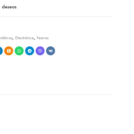
de deseos
,
,
roliticos
Electrónica
Pasivos