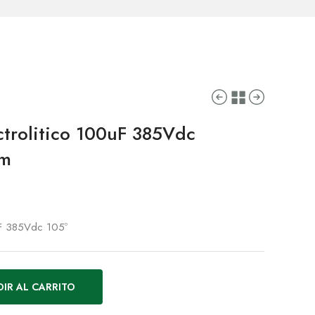
trolitico 100uF 385Vdc
mm
uF 385Vdc 105º
IR AL CARRITO