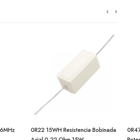
66MHz
0R22 15WH Resistencia Bobinada
0R47
Axial 0,22 Ohm 15W
Pote