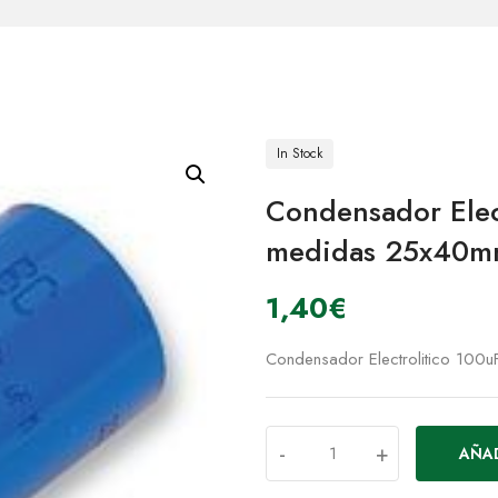
In Stock
Condensador Elec
medidas 25x40
1,40
€
Condensador Electrolitico 100
-
+
AÑAD