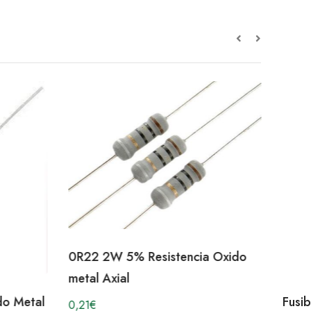
0R22 2W 5% Resistencia Oxido
metal Axial
do Metal
Fusi
0,21
€