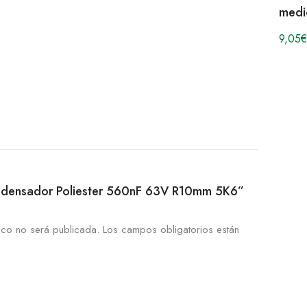
medi
9,05
€
Condensador Poliester 560nF 63V R10mm 5K6”
ico no será publicada.
Los campos obligatorios están