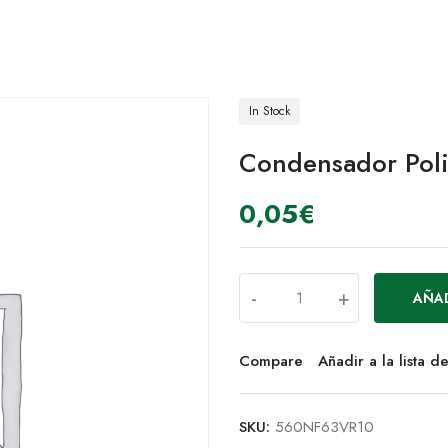
In Stock
Condensador Pol
0,05
€
-
+
AÑAD
Compare
Añadir a la lista 
SKU:
560NF63VR10