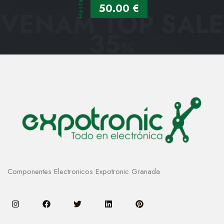
Hasta
50.00 €
VENAM TOP SALE
35
%
Componentes Electronicos Expotronic Granada