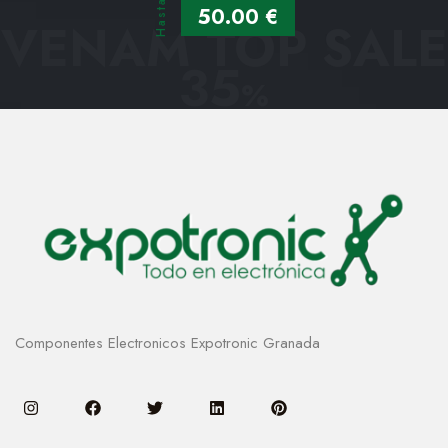
Hasta
50.00 €
VENAM TOP SALE
35
%
Componentes Electronicos Expotronic Granada