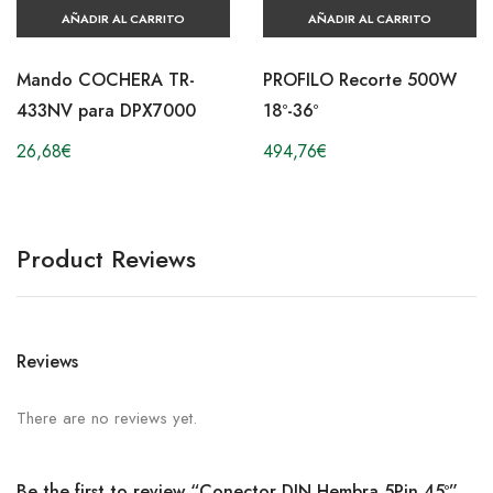
AÑADIR AL CARRITO
AÑADIR AL CARRITO
Mando COCHERA TR-
PROFILO Recorte 500W
433NV para DPX7000
18º-36º
26,68
€
494,76
€
Product Reviews
Reviews
There are no reviews yet.
Be the first to review “Conector DIN Hembra 5Pin 45º”