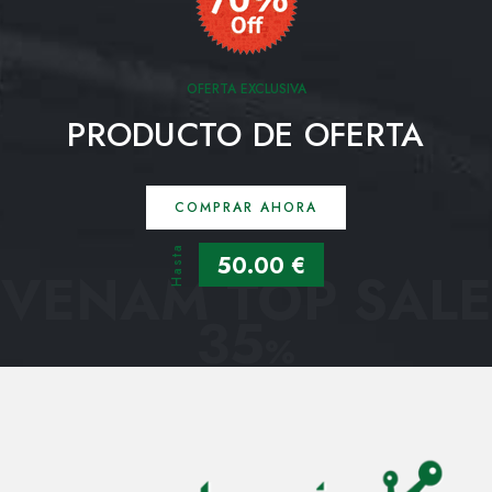
OFERTA EXCLUSIVA
PRODUCTO DE OFERTA
COMPRAR AHORA
Hasta
50.00 €
VENAM TOP SALE
35
%