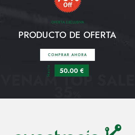
OFERTA EXCLUSIVA
PRODUCTO DE OFERTA
COMPRAR AHORA
Hasta
50.00 €
VENAM TOP SALE
35
%