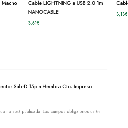
a Macho
Cable LIGHTNING a USB 2.0 1m
Cabl
NANOCABLE
3,13
€
3,61
€
onector Sub-D 15pin Hembra Cto. Impreso
ico no será publicada.
Los campos obligatorios están