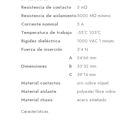
Resistencia de contacto
5 mΩ
Resistencia de aislamiento
5000 MΩ mínimo
Corriente nominal
5 A
Temperatura de trabajo
-55ºC 105ºC
Rigidez dieléctrica
1000 VAC 1 minuto
Fuerza de inserción
3’4 N
A
24’66 mm
Dimensiones
B
33’32 mm
C
39’14 mm
Material contactos
oro sobre níquel
Material aislante
polyester fibra vidrio
Material chasis
acero estañado
Características