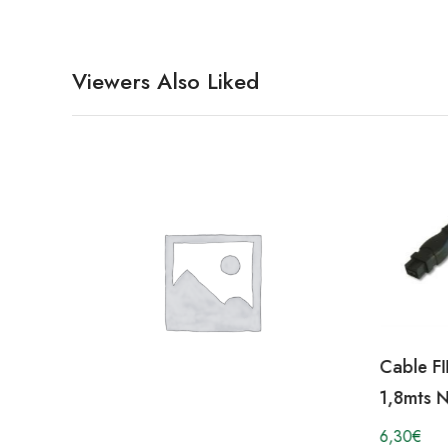
Viewers Also Liked
Cable F
1,8mts
6,30
€