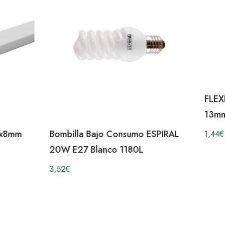
FLEX
13mm
2x8mm
Bombilla Bajo Consumo ESPIRAL
1,44
€
20W E27 Blanco 1180L
3,52
€