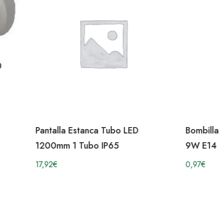
0
Pantalla Estanca Tubo LED
Bombill
1200mm 1 Tubo IP65
9W E14 
17,92
€
0,97
€