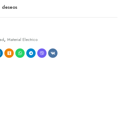
de deseos
,
dad
Material Electrico