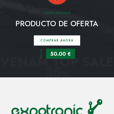
OFERTA EXCLUSIVA
PRODUCTO DE OFERTA
COMPRAR AHORA
Hasta
50.00 €
VENAM TOP SALE
35
%