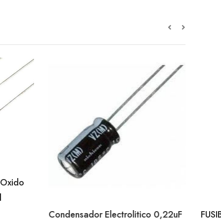
 Oxido
l
Condensador Electrolitico 0,22uF
FUSI