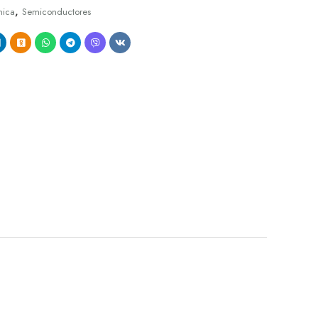
,
nica
Semiconductores