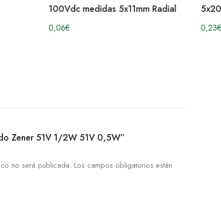
100Vdc medidas 5x11mm Radial
5x20
0,06
€
0,23
€
Diodo Zener 51V 1/2W 51V 0,5W”
ico no será publicada.
Los campos obligatorios están