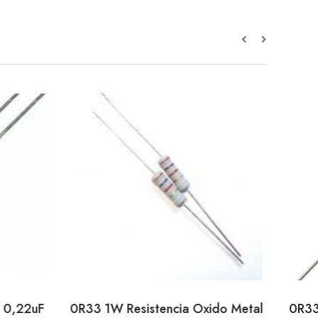
o 0,22uF
0R33 1W Resistencia Oxido Metal
0R33