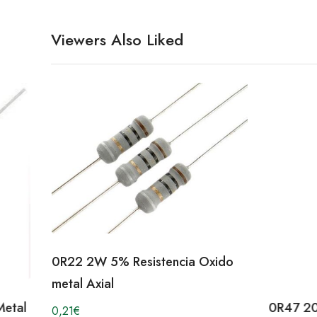
Viewers Also Liked
0R22 2W 5% Resistencia Oxido
metal Axial
Metal
0R47 20
0,21
€