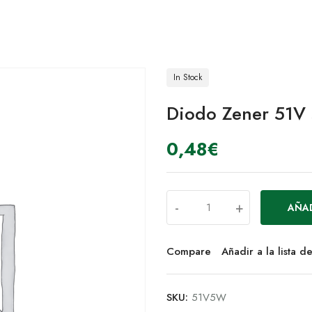
In Stock
Diodo Zener 51
0,48
€
-
+
AÑAD
Compare
Añadir a la lista 
SKU:
51V5W