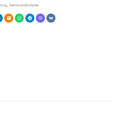
,
nica
Semiconductores