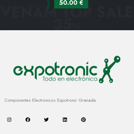
Hasta
50.00 €
VENAM TOP SALE
35
%
Componentes Electronicos Expotronic Granada