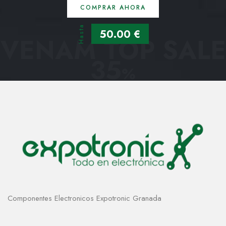
COMPRAR AHORA
Hasta
50.00 €
VENAM TOP SALE
35
%
Componentes Electronicos Expotronic Granada