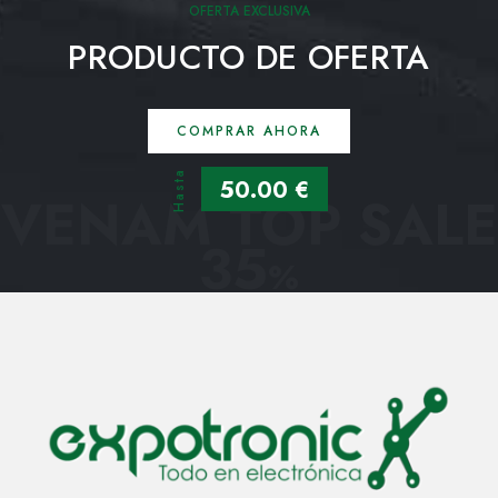
OFERTA EXCLUSIVA
PRODUCTO DE OFERTA
COMPRAR AHORA
Hasta
50.00 €
VENAM TOP SALE
35
%