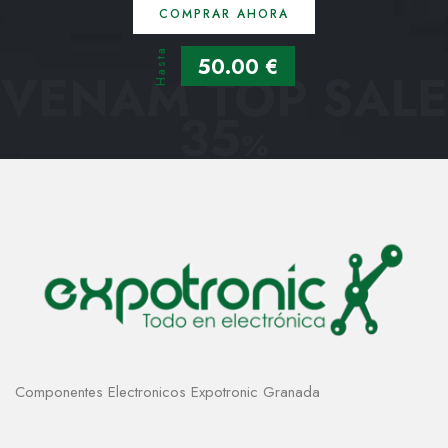
COMPRAR AHORA
Hasta
50.00 €
VENAM TOP SALE
35
%
Componentes Electronicos Expotronic Granada