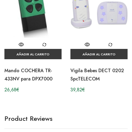
AÑADIR AL CARRITO
AÑADIR AL CARRITO
Mando COCHERA TR-
Vigila Bebes DECT 0202
433NV para DPX7000
SpcTELECOM
26,68
€
39,82
€
Product Reviews