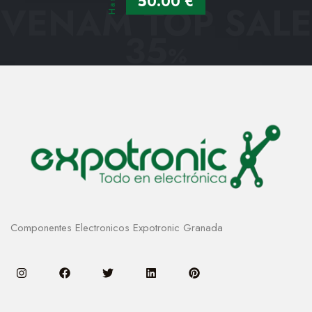
Hasta
50.00 €
VENAM TOP SALE
35
%
Componentes Electronicos Expotronic Granada