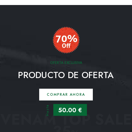
OFERTA EXCLUSIVA
PRODUCTO DE OFERTA
COMPRAR AHORA
Hasta
50.00 €
VENAM TOP SALE
35