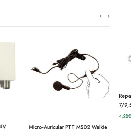
Repa
7/9,
4,28
€
24V
Micro-Auricular PTT MS02 Walkie