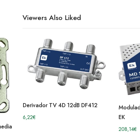
Viewers Also Liked
Derivador TV 4D 12dB DF412
Modulad
EK
6,22
€
media
208,14
€