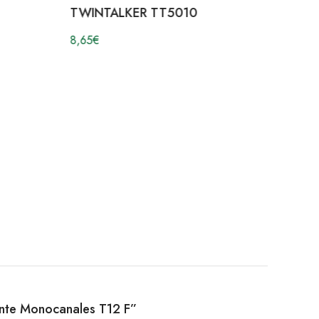
TWINTALKER TT5010
8,65
€
uente Monocanales T12 F”