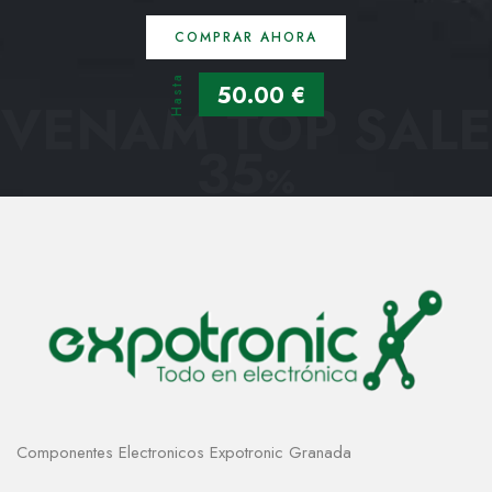
COMPRAR AHORA
Hasta
50.00 €
VENAM TOP SALE
35
%
Componentes Electronicos Expotronic Granada