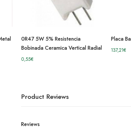
Metal
0R47 5W 5% Resistencia
Placa B
Bobinada Ceramica Vertical Radial
137,21
€
0,55
€
Product Reviews
Reviews