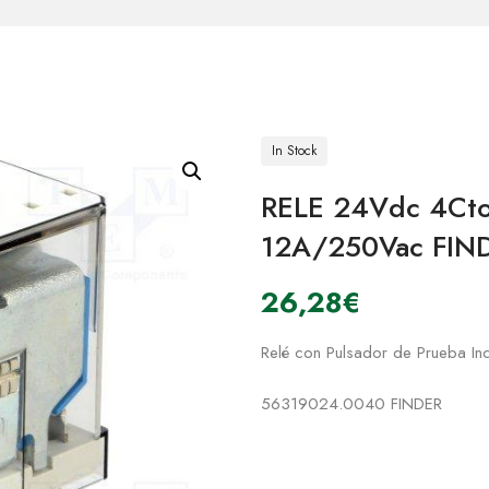
In Stock
RELE 24Vdc 4Cto
12A/250Vac FIN
26,28
€
Relé con Pulsador de Prueba I
56319024.0040 FINDER