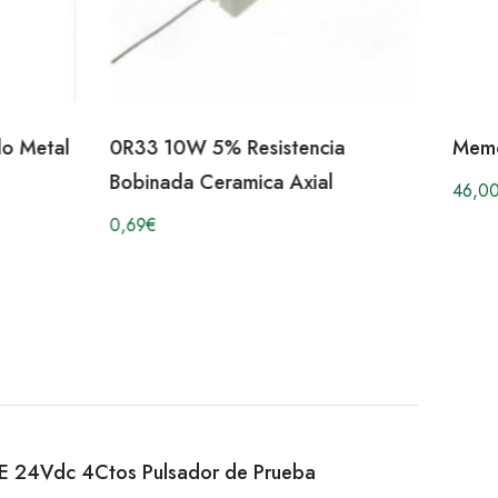
do Metal
0R33 10W 5% Resistencia
Memo
Bobinada Ceramica Axial
46,0
0,69
€
ELE 24Vdc 4Ctos Pulsador de Prueba