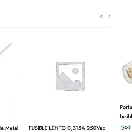
Porta
fusi
7,03
€
a Metal
FUSIBLE LENTO 0,315A 250Vac