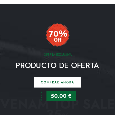
OFERTA EXCLUSIVA
PRODUCTO DE OFERTA
COMPRAR AHORA
Hasta
50.00 €
VENAM TOP SALE
35