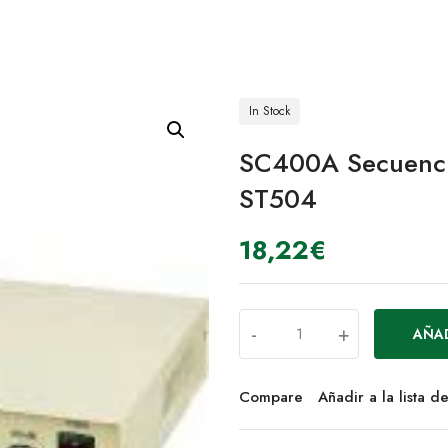
In Stock
SC400A Secuenci
ST504
18,22
€
-
+
AÑAD
Compare
Añadir a la lista 