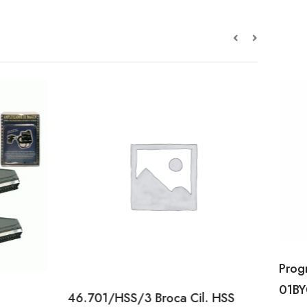
Prog
01BY
46.701/HSS/3 Broca Cil. HSS