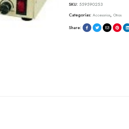
SKU:
559590253
Categorías:
,
Accesorios
Otros
Share: