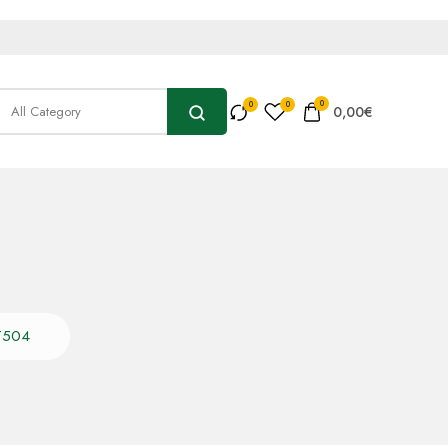
0
0,00
€
T504