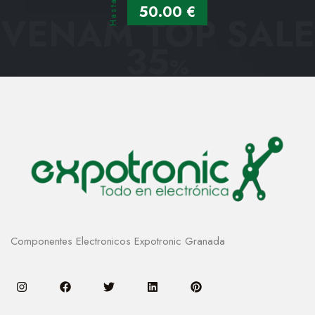
Hasta
50.00 €
VENAM TOP SALE
35
%
Componentes Electronicos Expotronic Granada