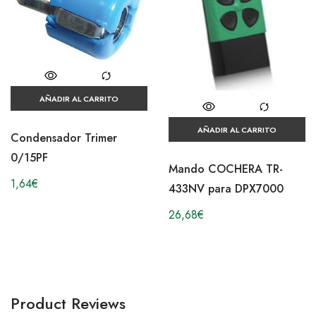
AÑADIR AL CARRITO
AÑADIR AL CARRITO
Condensador Trimer
0/15PF
Mando COCHERA TR-
1,64
€
433NV para DPX7000
26,68
€
Product Reviews