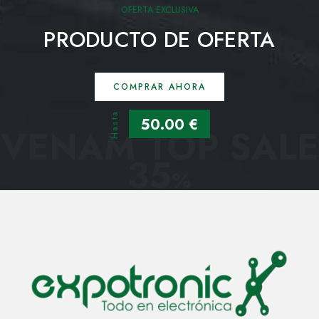
OFERTA EXCLUSIVA
PRODUCTO DE OFERTA
COMPRAR AHORA
Hasta
50.00 €
VENAM TOP SALE
35
%