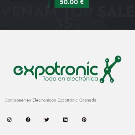
Hasta
50.00 €
VENAM TOP SALE
35
%
Componentes Electronicos Expotronic Granada