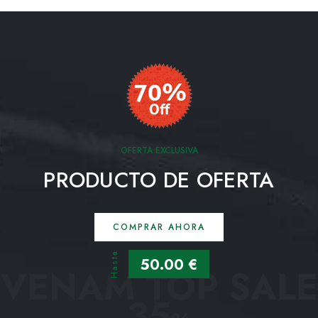
OFERTA EXCLUSIVA
PRODUCTO DE OFERTA
COMPRAR AHORA
Hasta
50.00 €
VENAM TOP SALE
35