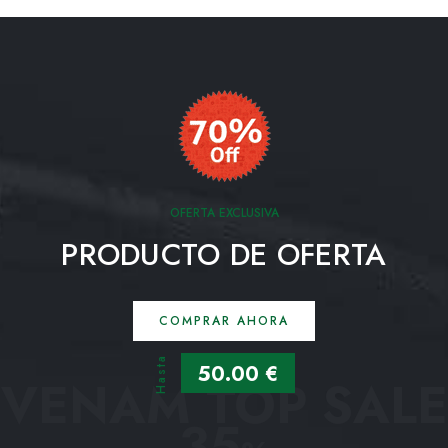
OFERTA EXCLUSIVA
PRODUCTO DE OFERTA
COMPRAR AHORA
Hasta
50.00 €
VENAM TOP SALE
35