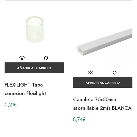
AÑADIR AL CARRITO
AÑADIR AL CARRITO
FLEXILIGHT Tapa
conexion Flexilight
Canaleta 75x50mm
0,21
€
atornillable 2mts BLANCA
8,74
€