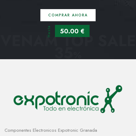
COMPRAR AHORA
Hasta
50.00 €
VENAM TOP SALE
35
%
Componentes Electronicos Expotronic Granada