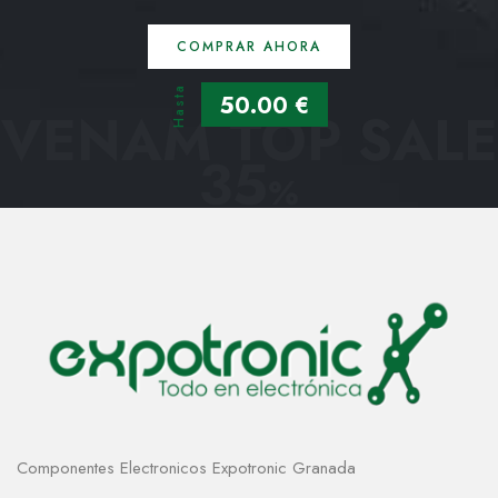
COMPRAR AHORA
Hasta
50.00 €
VENAM TOP SALE
35
%
Componentes Electronicos Expotronic Granada