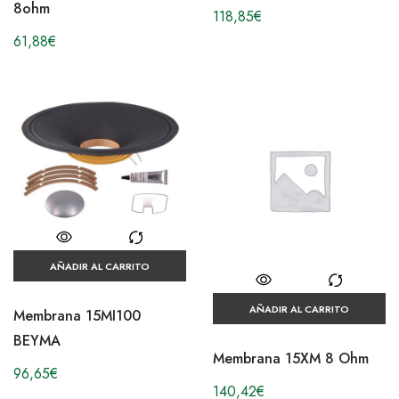
8ohm
118,85
€
61,88
€
AÑADIR AL CARRITO
AÑADIR AL CARRITO
Membrana 15MI100
BEYMA
Membrana 15XM 8 Ohm
96,65
€
140,42
€