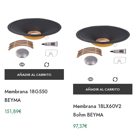
AÑADIR AL CARRITO
AÑADIR AL CARRITO
Membrana 18G550
BEYMA
Membrana 18LX60V2
151,89
€
8ohm BEYMA
97,37
€