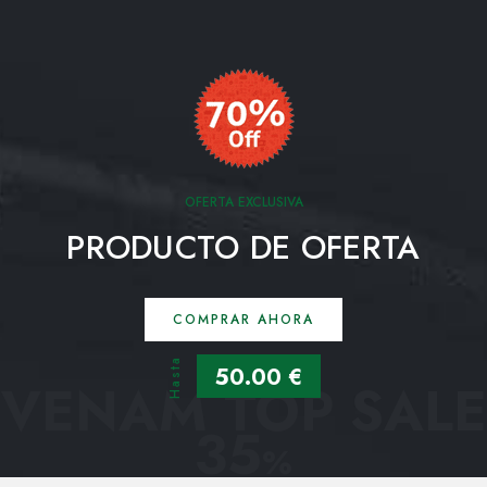
OFERTA EXCLUSIVA
PRODUCTO DE OFERTA
COMPRAR AHORA
Hasta
50.00 €
VENAM TOP SALE
35
%