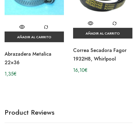
AÑADIR AL CARRITO
AÑADIR AL CARRITO
Correa Secadora Fagor
Abrazadera Metalica
1932H8, Whirlpool
22×36
16,10
€
1,35
€
Product Reviews