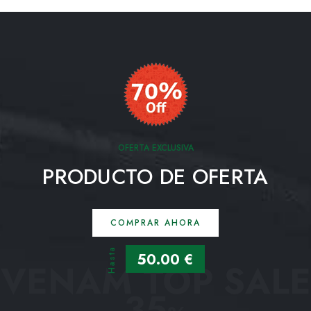
OFERTA EXCLUSIVA
PRODUCTO DE OFERTA
COMPRAR AHORA
Hasta
50.00 €
VENAM TOP SALE
35