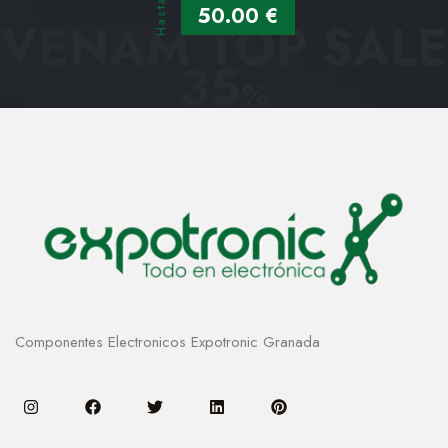
Hasta
50.00 €
VENAM TOP SALE
35
%
Componentes Electronicos Expotronic Granada