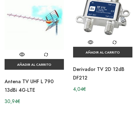
AÑADIR AL CARRITO
AÑADIR AL CARRITO
Derivador TV 2D 12dB
DF212
Antena TV UHF L 790
4,04
€
13dBi 4G-LTE
30,94
€