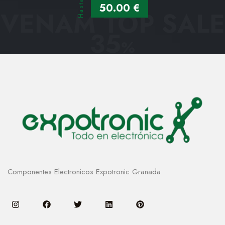
Hasta
50.00 €
VENAM TOP SALE
35
%
Componentes Electronicos Expotronic Granada