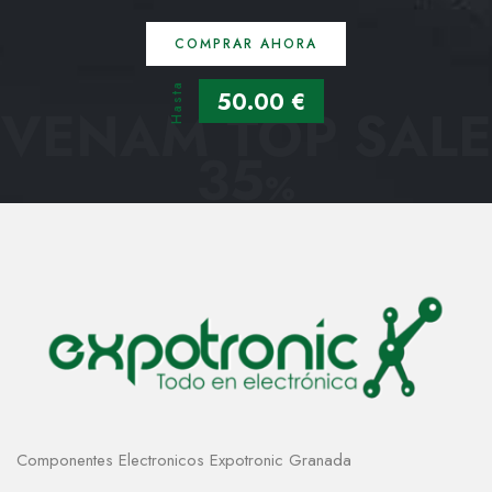
COMPRAR AHORA
Hasta
50.00 €
VENAM TOP SALE
35
%
Componentes Electronicos Expotronic Granada