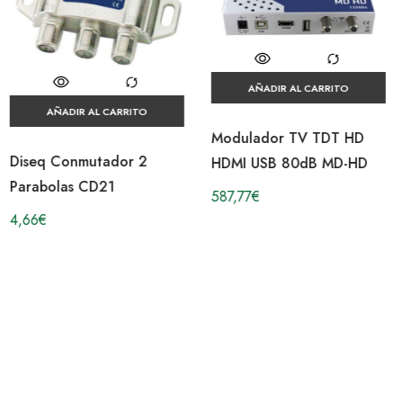
AÑADIR AL CARRITO
RITO
Modulador TV TDT HD
r 2
HDMI USB 80dB MD-HD
AÑADIR AL CAR
587,77
€
Walkies PMR446 P
0112
38,01
€