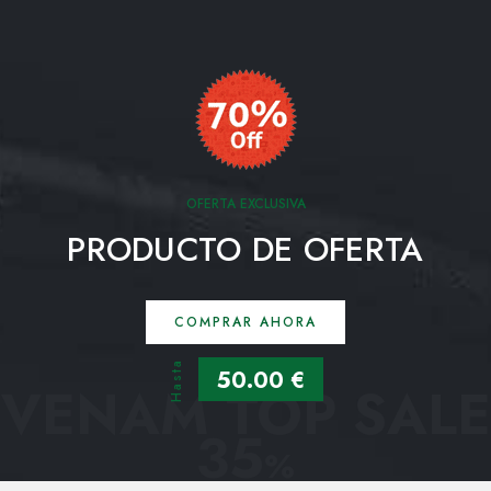
OFERTA EXCLUSIVA
PRODUCTO DE OFERTA
COMPRAR AHORA
Hasta
50.00 €
VENAM TOP SALE
35
%