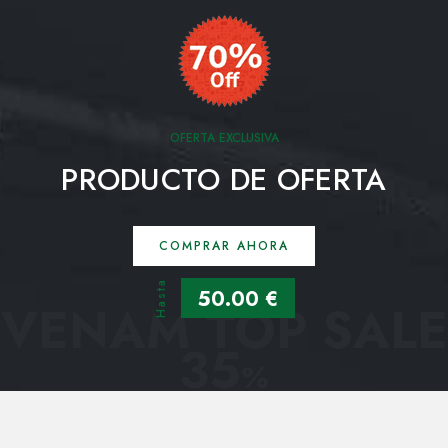
OFERTA EXCLUSIVA
PRODUCTO DE OFERTA
COMPRAR AHORA
Hasta
50.00 €
VENAM TOP SALE
35
%