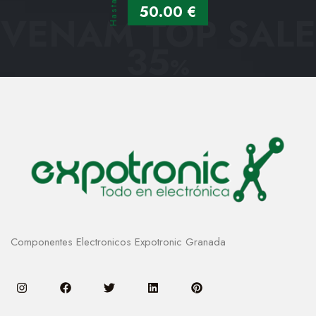
Hasta
50.00 €
VENAM TOP SALE
35
%
Componentes Electronicos Expotronic Granada