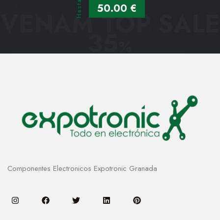
Hasta
50.00 €
VENAM TOP SALE
35
%
Componentes Electronicos Expotronic Granada