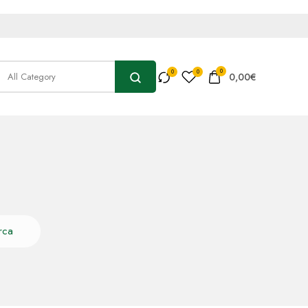
0
0,00
€
rca