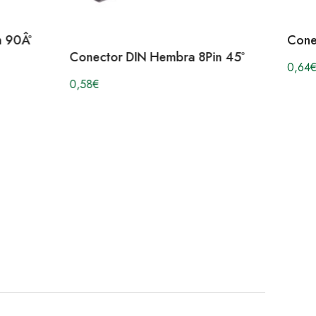
n 90Âº
Cone
Conector DIN Hembra 8Pin 45º
0,64
€
0,58
€