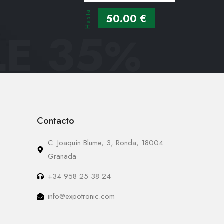
Hasta
50.00 €
E 35
%
Contacto
C. Joaquín Blume, 3, Ronda, 18004
Granada
+34 958 25 38 24
info@expotronic.com