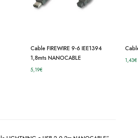
Cable FIREWIRE 9-6 IEE1394
Cabl
1,8mts NANOCABLE
1,43
€
5,19
€