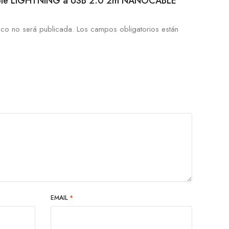
“Cable LIGHTNING a USB 2.0 2m NANOCABLE”
ico no será publicada.
Los campos obligatorios están
EMAIL
*