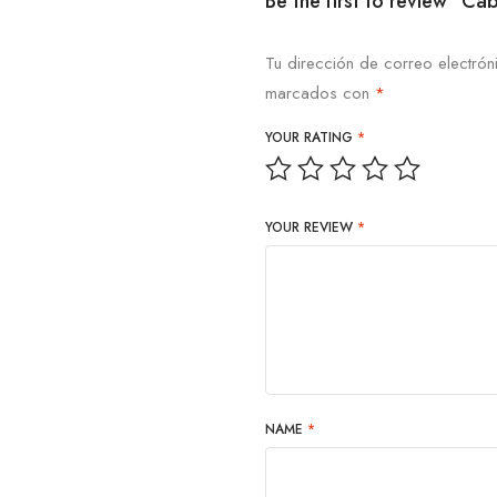
Be the first to review 
Tu dirección de correo electrón
marcados con
*
YOUR RATING
*
YOUR REVIEW
*
NAME
*