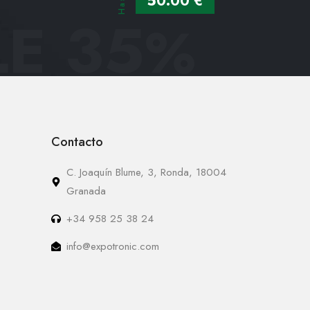
Hasta
50.00 €
E 35
%
Contacto
C. Joaquín Blume, 3, Ronda, 18004
Granada
+34 958 25 38 24
info@expotronic.com