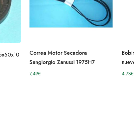
Correa Motor Secadora
Bobi
25x50x10
Sangiorgio Zanussi 1975H7
nuev
7,49
€
4,78
€