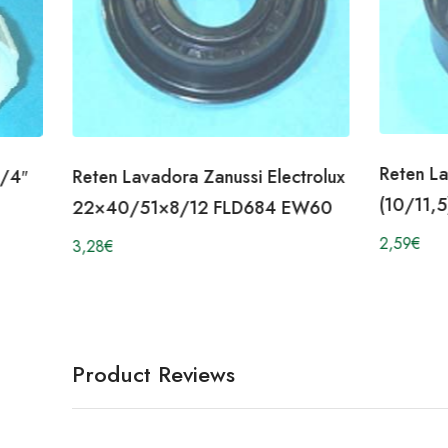
Reten L
3/4″
Reten Lavadora Zanussi Electrolux
(10/11,5
22×40/51×8/12 FLD684 EW60
2,59
€
3,28
€
Product Reviews