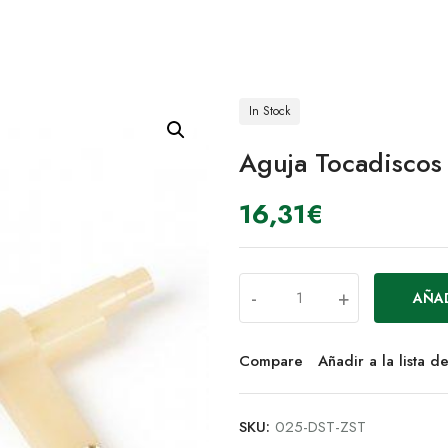
In Stock
Aguja Tocadisco
16,31
€
-
+
AÑAD
Compare
Añadir a la lista 
SKU:
025-DST-ZST