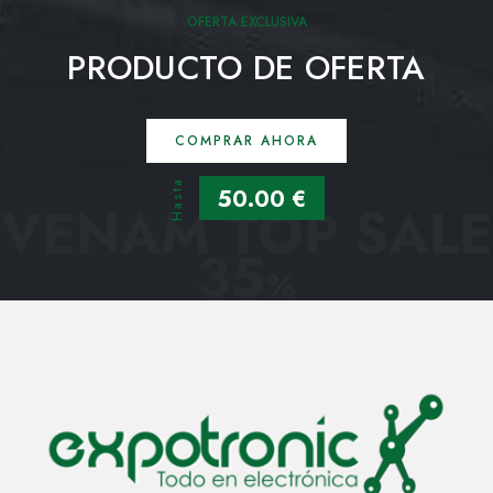
OFERTA EXCLUSIVA
PRODUCTO DE OFERTA
COMPRAR AHORA
Hasta
50.00 €
VENAM TOP SALE
35
%